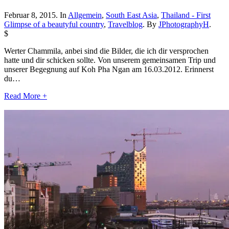
Februar 8, 2015. In
Allgemein
,
South East Asia
,
Thailand - First
Glimpse of a beautyful country
,
Travelblog
. By
JPhotographyH
.
$
Werter Chammila, anbei sind die Bilder, die ich dir versprochen
hatte und dir schicken sollte. Von unserem gemeinsamen Trip und
unserer Begegnung auf Koh Pha Ngan am 16.03.2012. Erinnerst
du…
Read More +