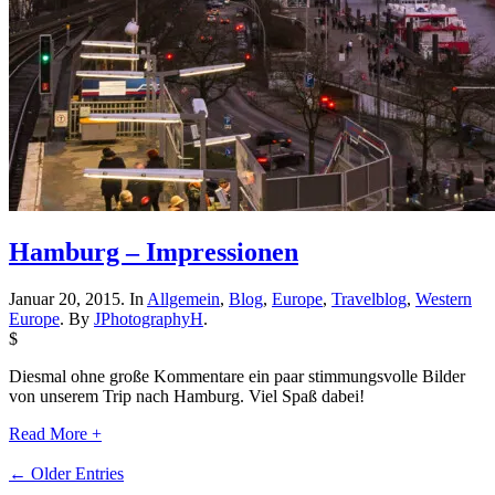
Hamburg – Impressionen
Januar 20, 2015. In
Allgemein
,
Blog
,
Europe
,
Travelblog
,
Western
Europe
. By
JPhotographyH
.
$
Diesmal ohne große Kommentare ein paar stimmungsvolle Bilder
von unserem Trip nach Hamburg. Viel Spaß dabei!
Read More +
← Older Entries