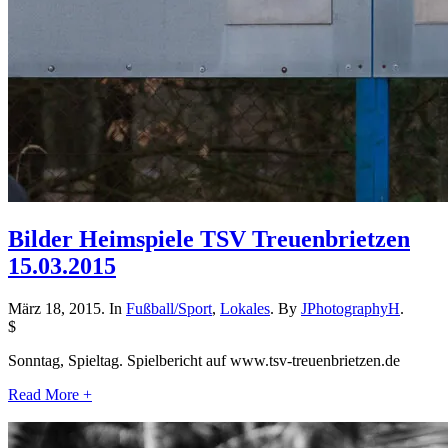
Bilder Heimspiele TSV Treuenbrietzen
15.03.2015
März 18, 2015. In
Fußball/Sport
,
Lokales
. By
JPhotographyH
.
$
Sonntag, Spieltag. Spielbericht auf www.tsv-treuenbrietzen.de
Read More +