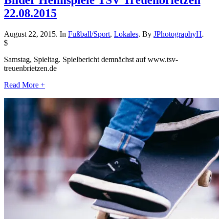
22.08.2015
August 22, 2015. In
Fußball/Sport
,
Lokales
. By
JPhotographyH
.
$
Samstag, Spieltag. Spielbericht demnächst auf www.tsv-
treuenbrietzen.de
Read More +