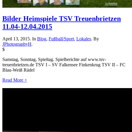
Bilder Heimspiele TSV Treuenbrietzen
11.04-12.04.2015
April 13, 2015. In
Blog
,
Fußball/Sport
,
Lokales
. By
JPhotographyH
.
$
Samstag, Sonntag, Spieltag. Spielberichte auf www.tsv-
treuenbrietzen.de TSV I – SV Falkensee Finkenkrug TSV II – FC
Blau-Weiß Rädel
Read More +