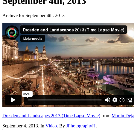
September 4th, 2013
Archive for September 4th, 2013
Dresden and Landscapes 2013 (Time Lapse Movie)
from
Martin Dej
September 4, 2013. In
Video
. By
JPhotographyH
.
'