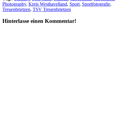
Photography
,
Kreis Westhavelland
,
Sport
,
Sportfotografie
,
Treuenbrietzen
,
TSV Treuenbrietzen
Hinterlasse einen Kommentar!