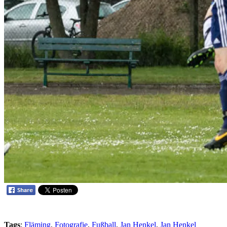
Tags
:
Fläming
,
Fotografie
,
Fußball
,
Jan Henkel
,
Jan Henkel