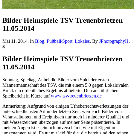
Bilder Heimspiele TSV Treuenbrietzen
11.05.2014
Mai 11, 2014. In
Blog
,
Fußball/Sport
,
Lokales
. By
JPhotographyH
.
$
Bilder Heimspiele TSV Treuenbrietzen
11.05.2014
Sonntag, Spieltag. Anbei die Bilder vom Spiel der ersten
Männermannschaft des TSV, die mit einem 5:0 gegen Lokalrivalen
Brück ein ordentliches Ergebnis ablieferte. Den ausführlichen
Spielbericht in Kürze auf
www.tsv-treuenbrietzen.de
Anmerkung: Aufgrund von einigen Urheberrechtsverletzungen der
unterschiedlichsten Art in der letzten Zeit, werde ich Bilder von
Veranstaltungen und Ereignissen nur noch in minderer Qualität und
mit Wasserzeichen überzogen auf meiner Seite präsentieren. In
meinen Augen ist es einfach unverschämt, wie mit Eigentum
umgegangen wird. Es tut mir leid für die, die bereit sind den reinen